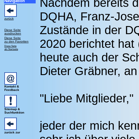
Nachdem bereits d
Navigation
DQHA, Franz-Josef
zurück
Zustände in der D
Diese Seite
ausdrucken
Diese Seite
2020 berichtet hat 
zu den Favoriten
Diese Seite
als Startseite
heute auch der Sc
Dieter Gräbner, an 
Kontakt &
Feedback
"Liebe Mitglieder,"
Sitemap &
Suchfunktion
jeder der mich ken
zurück zur