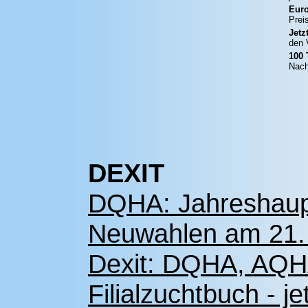
Euro
Prei
Jetz
den 
100 
Nach
DEXIT
DQHA: Jahreshaup
Neuwahlen am 21. 
Dexit: DQHA, AQHA 
Filialzuchtbuch - je