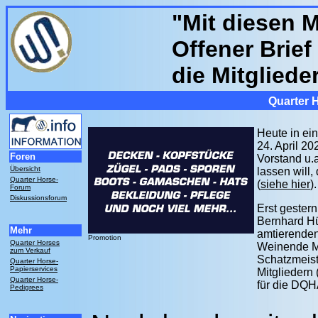
"Mit diesen 
Offener Brief
die Mitglied
Quarter 
Heute in e
24. April 20
Foren
Vorstand u.
Übersicht
lassen will
Quarter Horse-
(
siehe hier
).
Forum
Diskussionsforum
Erst gester
Bernhard Hü
Mehr
amtierenden 
Promotion
Quarter Horses
Weinende Mi
zum Verkauf
Schatzmeist
Quarter Horse-
Papierservices
Mitgliedern 
Quarter Horse-
für die DQH
Pedigrees