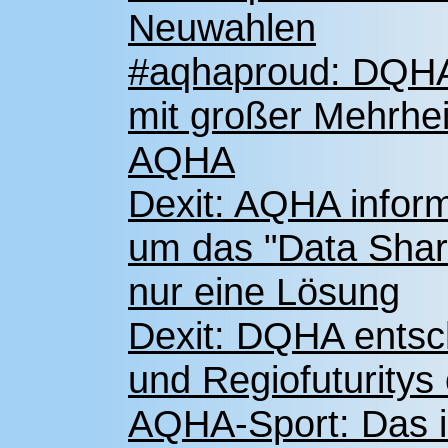
Neuwahlen
#aqhaproud: DQHA-
mit großer Mehrhei
AQHA
Dexit: AQHA inform
um das "Data Shar
nur eine Lösung
Dexit: DQHA entsch
und Regiofuturity
AQHA-Sport: Das is