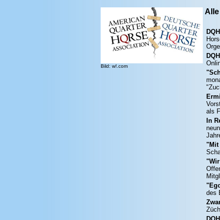
All
DQH
Hors
Orge
DQH
Onli
Bild: w!.com
"Sch
mona
"Zuc
Ermi
Vors
als 
In R
neun
Jahr
"Mit
Scha
"Wir
Offe
Mitg
"Ego
des 
Zwan
Züch
DQHA