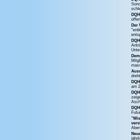
Sond
schl
DQH
offen
Der 
"ent
ents
DQH
Antr
Unte
Demo
Mitg
mass
Aus
dreh
DQH
am 2
DQHA
zeig
Asch
DQH
Futu
"Wis
vers
Aber
Neu
jähr