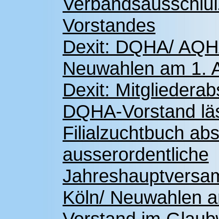
Verbandsausschlu
Vorstandes
Dexit: DQHA/ AQHA
Neuwahlen am 1. A
Dexit: Mitgliedera
DQHA-Vorstand läs
Filialzuchtbuch ab
ausserordentliche
Jahreshauptversam
Köln/ Neuwahlen 
Vorstand im Glaubw