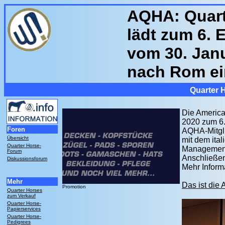
AQHA: Quart
lädt zum 6.
vom 30. Janu
nach Rom ei
Quarter 
Die America
2020 zum 6.
Foren
AQHA-Mitgli
Übersicht
mit dem ita
Quarter Horse-
Management
Forum
Anschließen
Diskussionsforum
Mehr Inform
Mehr
Das ist die
Promotion
Quarter Horses
zum Verkauf
Quarter Horse-
Papierservices
Quarter Horse-
Pedigrees