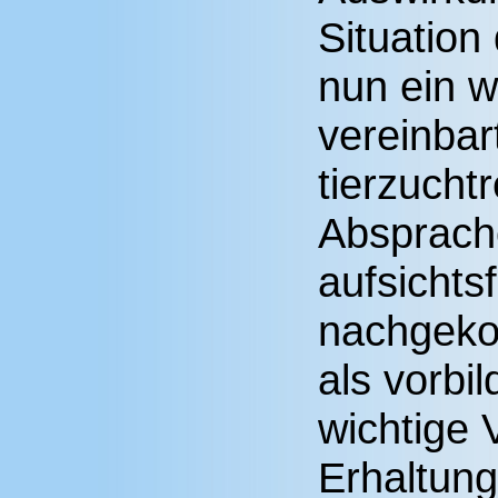
Situation
nun ein 
vereinbar
tierzucht
Absprache
aufsichts
nachgekom
als vorbi
wichtige 
Erhaltung