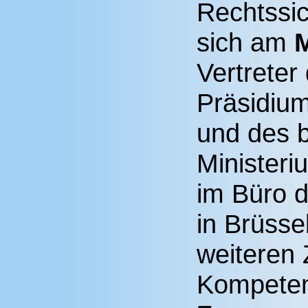
Rechtssic
sich am
M
Vertrete
Präsidium
und des b
Ministeri
im Büro 
in Brüss
weiteren 
Kompeten