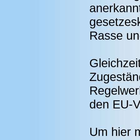
anerkannt
gesetzes
Rasse un
Gleichzei
Zugestän
Regelwerk
den EU-V
Um hier m