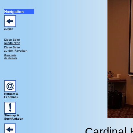
Navigation
zurück
Diese Seite
ausdrucken
Diese Seite
zu den Favoriten
Diese Seite
als Startseite
Kontakt &
Feedback
Sitemap &
Suchfunktion
Cardinal 