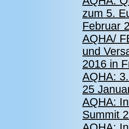
AQHA: Qu
zum 5. E
Februar 2
AQHA/ F
und Vers
2016 in F
AQHA: 3.
25 Januar
AQHA: In
Summit 20
AQHA: In