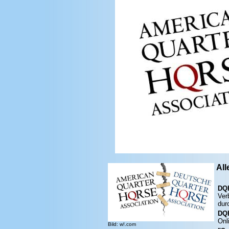
All
DQH
Ver
dur
DQ
Onl
Bild: w!.com