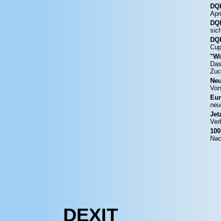
DQ
Apr
DQH
sic
DQ
Cup
"Wi
Das
Zuc
Neu
Vor
Eur
neu
Jet
Ver
100
Nac
DEXIT