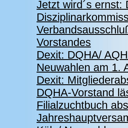
Jetzt wird´s ernst
Disziplinarkommiss
Verbandsausschlu
Vorstandes
Dexit: DQHA/ AQHA
Neuwahlen am 1. A
Dexit: Mitgliedera
DQHA-Vorstand läs
Filialzuchtbuch ab
Jahreshauptversam