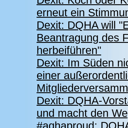
erneut ein Stimmung
Dexit: DQHA will "
Beantragung des Fi
herbeiführen"
Dexit: Im Süden ni
einer außerordent
Mitgliederversamm
Dexit: DQHA-Vorst
und macht den Weg
#aqhaproud: DQHA-