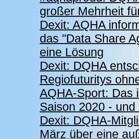
großer Mehrheit f
Dexit: AQHA inform
das "Data Share Ag
eine Lösung
Dexit: DQHA entsch
Regiofuturitys oh
AQHA-Sport: Das is
Saison 2020 - und 
Dexit: DQHA-Mitgl
März über eine auß