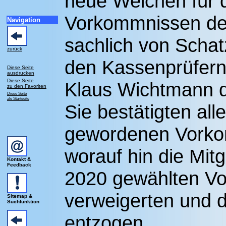
neue Weichen für 
Vorkommnissen der
Navigation
sachlich von Schat
zurück
den Kassenprüfern
Diese Seite
ausdrucken
Diese Seite
Klaus Wichtmann d
zu den Favoriten
Diese Seite
als Startseite
Sie bestätigten all
gewordenen Vorko
worauf hin die Mit
Kontakt &
Feedback
2020 gewählten Vo
verweigerten und d
Sitemap &
Suchfunktion
entzogen.