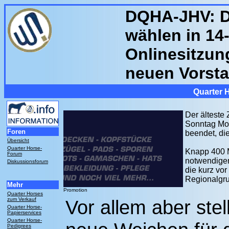
DQHA-JHV: D
wählen in 14
Onlinesitzun
neuen Vorst
Quarter 
Der älteste
Sonntag Mo
Foren
beendet, die
Übersicht
Quarter Horse-
Knapp 400 Mi
Forum
notwendigen
Diskussionsforum
die kurz vo
Regionalgru
Mehr
Promotion
Quarter Horses
zum Verkauf
Vor allem aber stel
Quarter Horse-
Papierservices
Quarter Horse-
Pedigrees