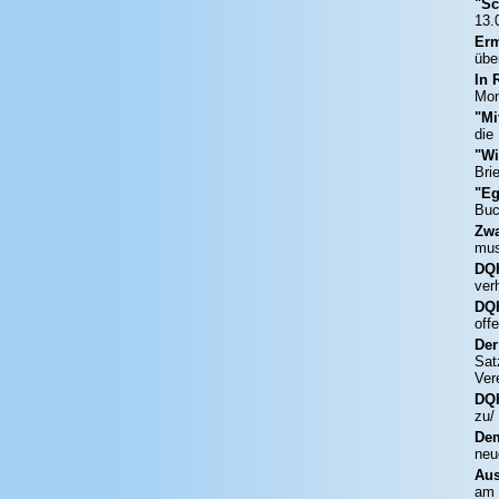
"Sc
13.
Erm
übe
In 
Mon
"Mi
die
"Wi
Bri
"Eg
Buc
Zwa
mus
DQH
ver
DQH
offe
Der
Sat
Ver
DQ
zu/
Dem
neu
Aus
am 