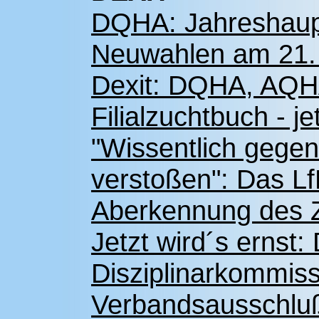
DQHA: Jahreshaup
Neuwahlen am 21. 
Dexit: DQHA, AQHA 
Filialzuchtbuch - je
"Wissentlich gege
verstoßen": Das Lf
Aberkennung des 
Jetzt wird´s ernst
Disziplinarkommiss
Verbandsausschlu