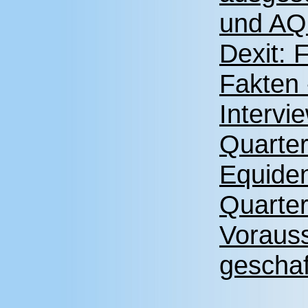
und AQH
Dexit: 
Fakten
Intervi
Quarter
Equide
Quarter
Vorauss
gescha