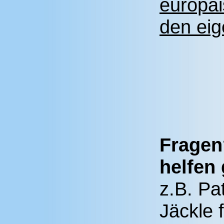
europäi
den eig
Fragen
helfen 
z.B. Pa
Jäckle 