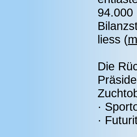
94.000 
Bilanzs
liess (
m
Die Rüc
Präside
Zuchtob
· Sport
· Futuri