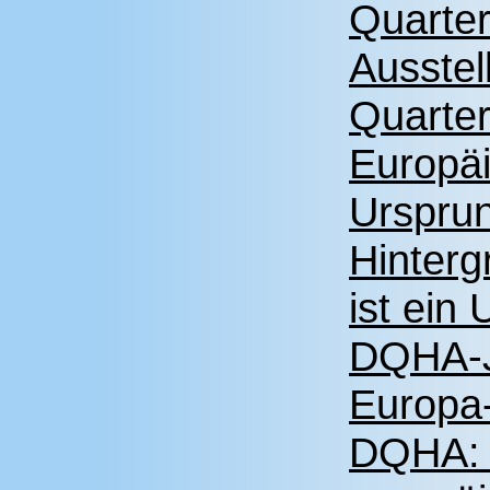
Quarter
Ausstel
Quarter
Europä
Ursprun
Hinterg
ist ein
DQHA-JH
Europa
DQHA: E