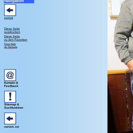
Navigation
zurück
Diese Seite
ausdrucken
Diese Seite
zu den Favoriten
Diese Seite
als Startseite
Kontakt &
Feedback
Sitemap &
Suchfunktion
zurück zur