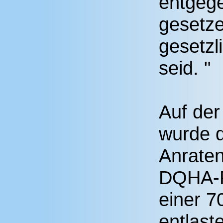
entgege
gesetze
gesetzl
seid. "
Auf der
wurde d
Anrate
DQHA-Pr
einer 7
entlast