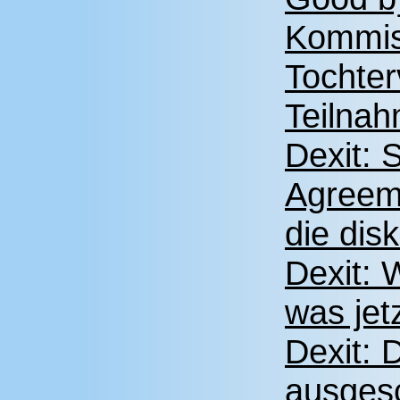
Kommis
Tochter
Teilnah
Dexit: 
Agreeme
die dis
Dexit:
was jetz
Dexit: 
ausgesc