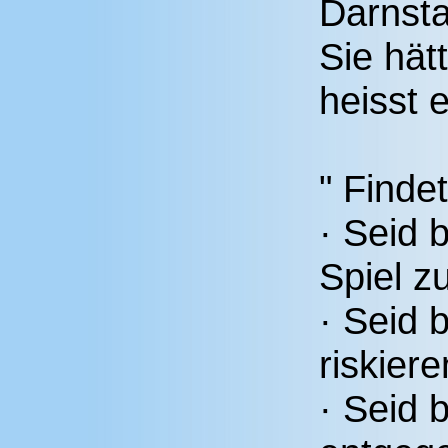
Darnsta
Sie hät
heisst e
" Find
· Seid 
Spiel z
· Seid 
riskiere
· Seid 