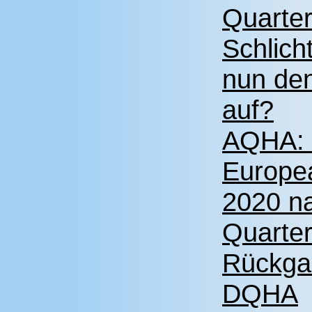
Quarter
Schlich
nun de
auf?
AQHA: 
Europea
2020 n
Quarte
Rückga
DQHA