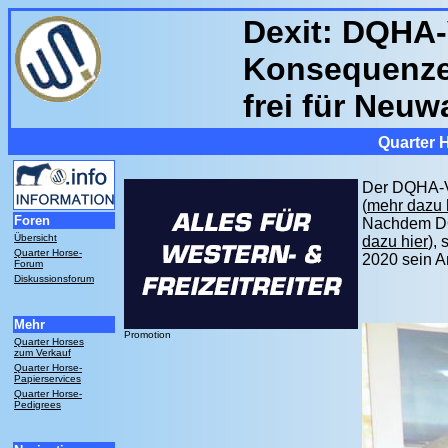
Dexit: DQHA-
Konsequenze
frei für Neuw
Quarter 
Der DQHA-Vo
(
mehr dazu 
Foren
Nachdem DQH
Übersicht
dazu hier
),
Quarter Horse-
2020 sein Am
Forum
Diskussionsforum
Mehr
Promotion
Quarter Horses
zum Verkauf
Quarter Horse-
Papierservices
Quarter Horse-
Pedigrees