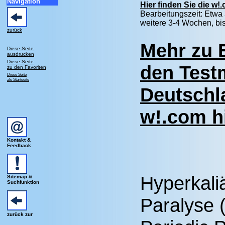
Navigation
Hier finden Sie die w!
Bearbeitungszeit: Etwa
weitere 3-4 Wochen, bis
zurück
Mehr zu 
Diese Seite
ausdrucken
Diese Seite
den Test
zu den Favoriten
Diese Seite
als Startseite
Deutschl
w!.com hi
Kontakt &
Feedback
Hyperkali
Sitemap &
Suchfunktion
Paralyse 
zurück zur