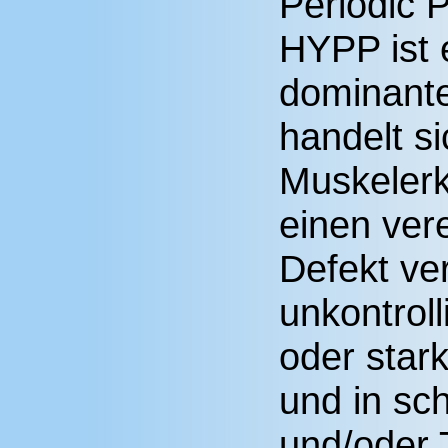
Periodic P
HYPP ist 
dominant
handelt s
Muskelerk
einen ver
Defekt ve
unkontroll
oder star
und in sc
und/oder 