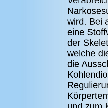
Verabreic
Narkoses
wird. Bei 
eine Stof
der Skele
welche di
die Aussc
Kohlendio
Regulieru
Körpertem
und zum K