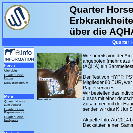
Quarter Horse
Erbkrankheit
über die AQHA
Quarter 
Wie bereits von der Am
angeboten (
mehr dazu h
Foren
(AQHA) ein Sammeltest 
Übersicht
Quarter Horse-
Der Test von HYPP, P
Forum
Mitglieder 80 EUR, wer 
Diskussionsforum
Papierservices.
Wir bestellen das indivi
Mehr
dieses mit einer deutsc
Promotion
Quarter Horses
Zusammen mit der Haarp
zum Verkauf
senden wir das Kit für 
Quarter Horse-
Papierservices
Quarter Horse-
Aktuelle Info: Ab 2014 
Pedigrees
Deckstuten einen Samme