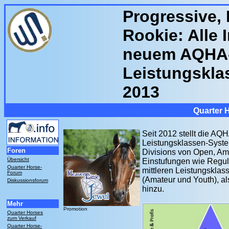
Progressive, 
Rookie: Alle
neuem AQHA
Leistungskla
2013
Quarter 
Seit 2012 stellt die AQH
Leistungsklassen-Syst
Foren
Divisions von Open, Ama
Übersicht
Einstufungen wie Regul
Quarter Horse-
mittleren Leistungsklas
Forum
(Amateur und Youth), al
Diskussionsforum
hinzu.
Mehr
Promotion
Quarter Horses
zum Verkauf
Quarter Horse-