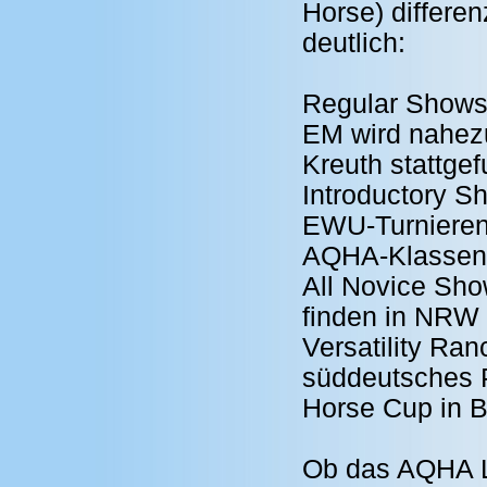
Horse) differe
deutlich:
Regular Shows
EM wird nahezu
Kreuth stattge
Introductory S
EWU-Turnieren
AQHA-Klassen 
All Novice Show
finden in NRW 
Versatility Ra
süddeutsches 
Horse Cup in 
Ob das AQHA L