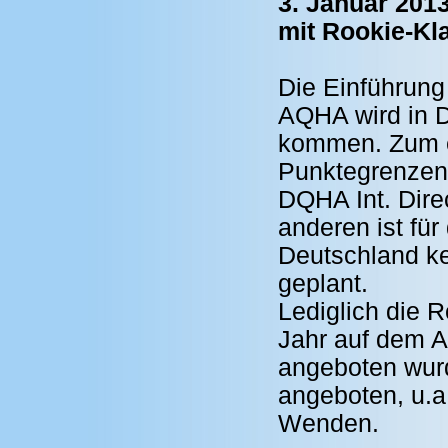
3. Januar 2013
mit Rookie-Kla
Die Einführung
AQHA wird in D
kommen. Zum ei
Punktegrenzen,
DQHA Int. Direc
anderen ist fü
Deutschland k
geplant.
Lediglich die 
Jahr auf dem 
angeboten wurd
angeboten, u.
Wenden.