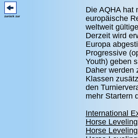
Die AQHA hat n
europäische Re
zurück zur
weltweit gültig
Derzeit wird er
Europa abgesti
Progressive (o
Youth) geben so
Daher werden z
Klassen zusätz
den Turnierver
mehr Startern d
International E
Horse Leveling
Horse Leveling