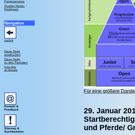
Papierservices
Quarter Horse-
Pedigrees
Navigation
zurück
Diese Seite
ausdrucken
Diese Seite
zu den Favoriten
Diese Seite
als Startseite
Für eine größere Darstel
Kontakt &
29. Januar 201
Feedback
Startberechti
und Pferde/ Gr
Sitemap &
Suchfunktion