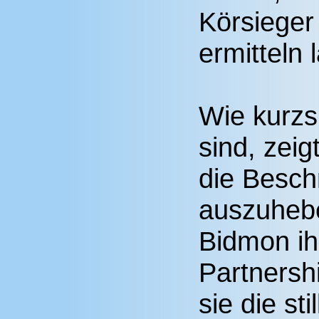
Körsieger
ermitteln
Wie kurzs
sind, zeig
die Besc
auszuheb
Bidmon ih
Partnersh
sie die st