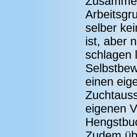
Zusammen
Arbeitsgr
selber ke
ist, aber 
schlagen 
Selbstbewu
einen eig
Zuchtauss
eigenen Ve
Hengstbu
Zudem übe