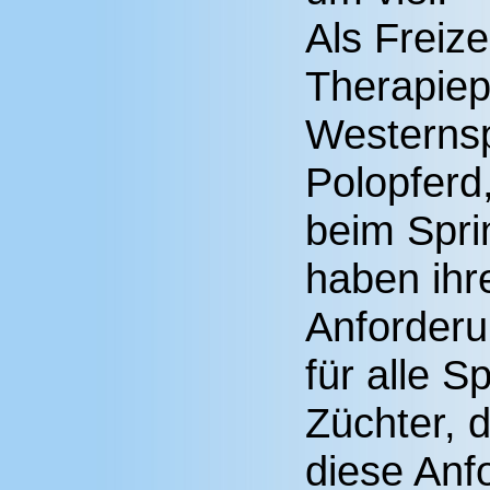
Als Freize
Therapiepf
Westernsp
Polopferd
beim Spri
haben ihr
Anforderu
für alle S
Züchter, d
diese Anf