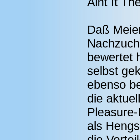
Aint It Th
Daß Meie
Nachzucht
bewertet 
selbst gek
ebenso beh
die aktuel
Pleasure
als Hengs
die Vortei