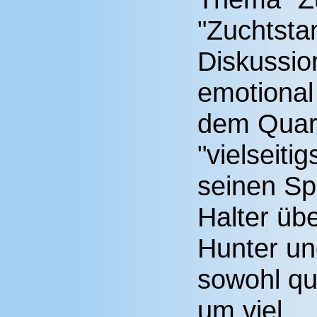
"Zuchtsta
Diskussi
emotional
dem Quar
"vielseiti
seinen Sp
Halter üb
Hunter un
sowohl qua
um viel.