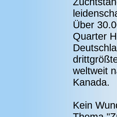
Zuchtstan
leidenscha
Über 30.0
Quarter H
Deutschlan
drittgröß
weltweit 
Kanada.
Kein Wund
Thema "Zu