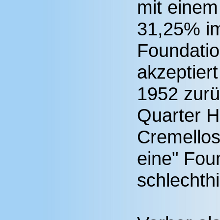
mit einem
31,25% im
Foundatio
akzeptiert
1952 zurü
Quarter H
Cremellos 
eine" Fou
schlechth