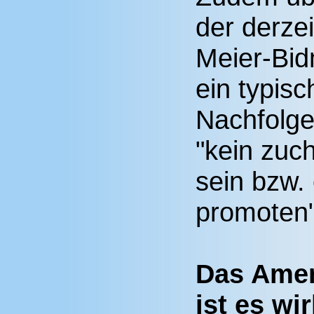
der derzei
Meier-Bid
ein typisc
Nachfolger
"kein zuch
sein bzw.
promoten
Das Amer
ist es wi