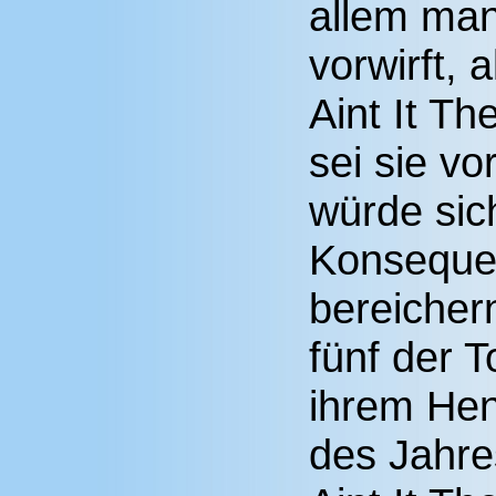
allem man
vorwirft, 
Aint It Th
sei sie v
würde sich
Konseque
bereicher
fünf der 
ihrem Hen
des Jahre