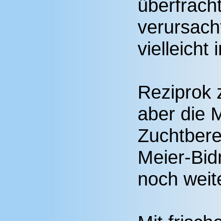
überfrach
verursach
vielleicht 
Reziprok
aber die 
Zuchtbere
Meier-Bid
noch weit