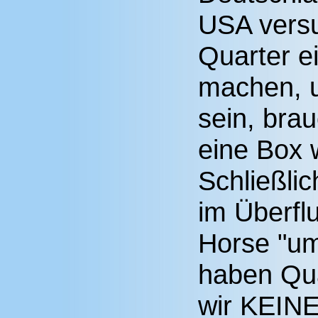
USA versu
Quarter e
machen, u
sein, bra
eine Box 
Schließli
im Überfl
Horse "um
haben Qua
wir KEINE