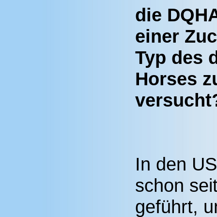
die DQHA
einer Zuc
Typ des d
Horses z
versuch
In den US
schon sei
geführt, 