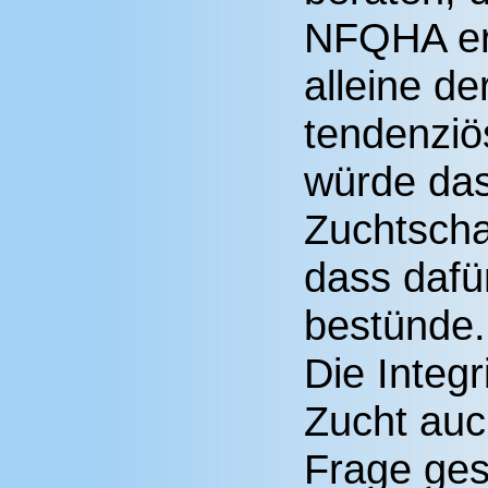
NFQHA er
alleine de
tendenziö
würde da
Zuchtsch
dass dafü
bestünde.
Die Integ
Zucht auc
Frage gest