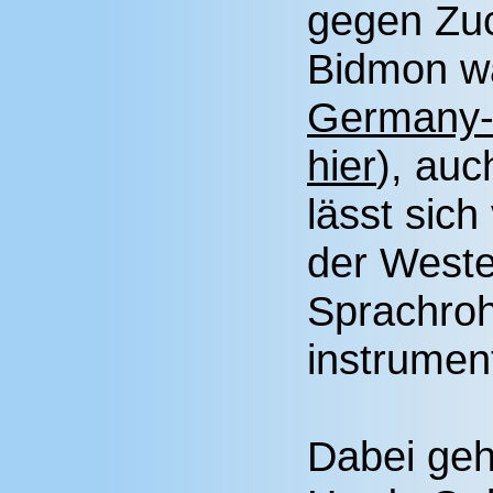
gegen Zuc
Bidmon wa
Germany-
hier
), auc
lässt sic
der West
Sprachro
instrumen
Dabei geh