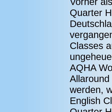
Vorher al
Quarter H
Deutschla
vergangen
Classes a
ungeheuer
AQHA Worl
Allaround
werden, w
English Cl
Quarter 