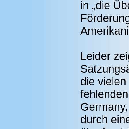
in „die Ü
Förderung
Amerikani
Leider ze
Satzungs
die viele
fehlende
Germany, 
durch ein