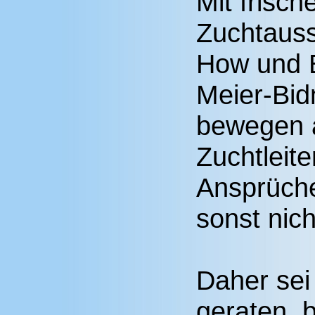
Mit frisc
Zuchtaus
How und 
Meier-Bid
bewegen a
Zuchtleite
Ansprüche
sonst nich
Daher sei 
geraten, b