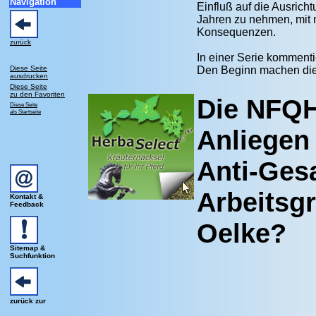
Navigation
Einfluß auf die Ausric
Jahren zu nehmen, mit 
Konsequenzen.
zurück
In einer Serie kommenti
Diese Seite
Den Beginn machen di
ausdrucken
Diese Seite
zu den Favoriten
Die NFQH
Diese Seite
als Startseite
Anliegen
Anti-Ges
Arbeitsg
Kontakt &
Feedback
Oelke?
Sitemap &
Suchfunktion
zurück zur