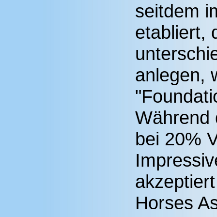
seitdem i
etabliert, 
unterschi
anlegen, 
"Foundati
Während 
bei 20% Vo
Impressiv
akzeptier
Horses As