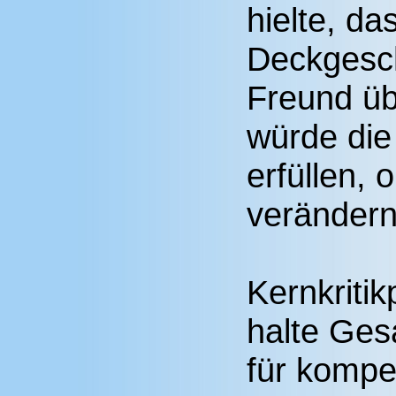
hielte, da
Deckgesch
Freund üb
würde die
erfüllen, 
verändern
Kernkriti
halte Ges
für kompet