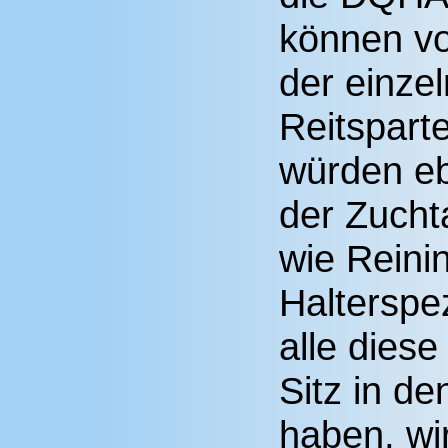
können vo
der einze
Reitsparte
würden eb
der Zuch
wie Reinin
Halterspe
alle dies
Sitz in d
haben, wi