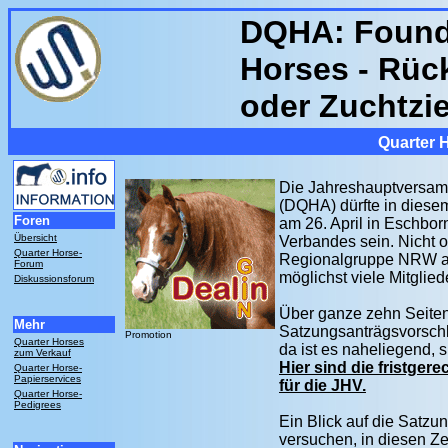
DQHA: Found
Horses - Rüc
oder Zuchtzie
Quarter 
Die Jahreshauptversam
(DQHA) dürfte in diesem
Foren
am 26. April in Eschbor
Übersicht
Verbandes sein. Nicht 
Quarter Horse-
Regionalgruppe NRW auf
Forum
möglichst viele Mitglie
Diskussionsforum
Über ganze zehn Seiten 
Mehr
Satzungsanträgsvorschlä
Promotion
Quarter Horses
da ist es naheliegend, 
zum Verkauf
Hier sind die fristg
Quarter Horse-
Papierservices
für die JHV.
Quarter Horse-
Pedigrees
Ein Blick auf die Satz
versuchen, in diesen Z