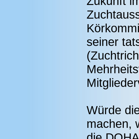
Zukunft i
Zuchtauss
Körkommi
seiner tat
(Zuchtrich
Mehrheits
Mitglied
Würde die
machen, w
die DQHA